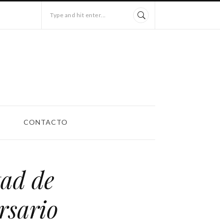
Type and hit enter...
CONTACTO
tad de
rsario