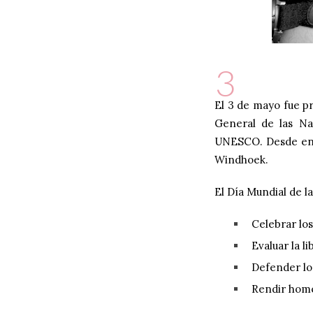
3
El 3 de mayo fue p
General de las Na
UNESCO
. Desde en
Windhoek
.
El Día Mundial de l
Celebrar los
Evaluar la l
Defender lo
Rendir homen