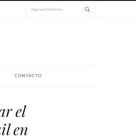
Type and hit enter...
CONTACTO
ar el
il en