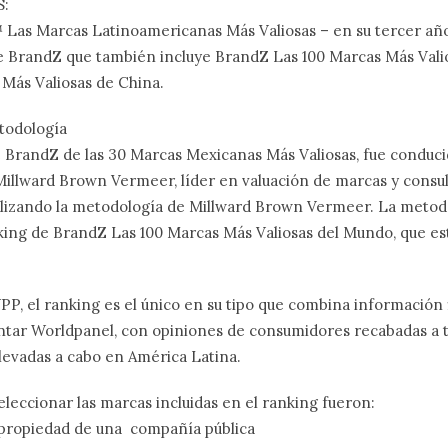
S:
 Las Marcas Latinoamericanas Más Valiosas – en su tercer año 
de BrandZ que también incluye BrandZ Las 100 Marcas Más Vali
Más Valiosas de China.
todología
e BrandZ de las 30 Marcas Mexicanas Más Valiosas, fue conduc
illward Brown Vermeer, líder en valuación de marcas y consult
tilizando la metodología de Millward Brown Vermeer. La metodo
nking de BrandZ Las 100 Marcas Más Valiosas del Mundo, que es
, el ranking es el único en su tipo que combina información 
tar Worldpanel, con opiniones de consumidores recabadas a 
llevadas a cabo en América Latina.
seleccionar las marcas incluidas en el ranking fueron:
propiedad de una compañía pública