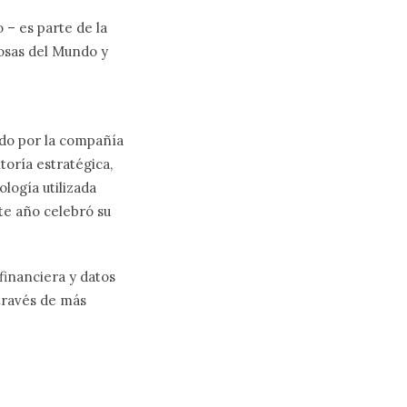
– es parte de la
osas del Mundo y
ido por la compañía
oría estratégica,
logía utilizada
te año celebró su
financiera y datos
través de más