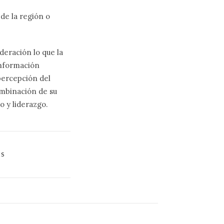
de la región o
eración lo que la
información
 percepción del
ombinación de su
 y liderazgo.
ES