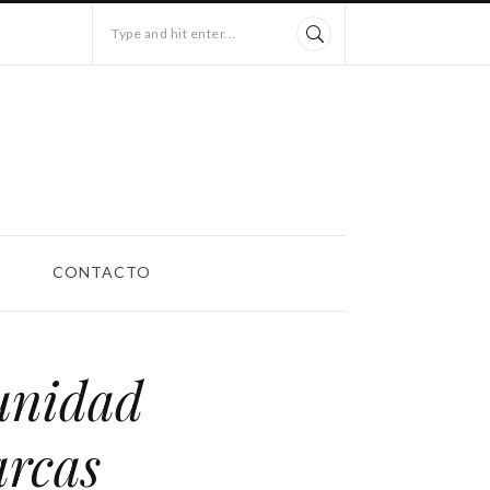
Type and hit enter...
CONTACTO
unidad
arcas