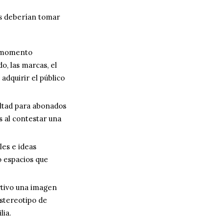
as deberían tomar
n momento
o, las marcas, el
dquirir el público
ltad para abonados
s al contestar una
es e ideas
o espacios que
tivo una imagen
stereotipo de
lia.