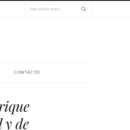
Type and hit enter...
CONTACTO
rique
 y de