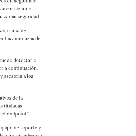
ces en seguridad:
are utilizando
nazar su seguridad.
 panorama de
er las amenazas de
 puede detectar e
er a continuación.
y asesoría a los
tivos de la
 tituladas
el endpoint”.
quipo de soporte y
a para su audiencia