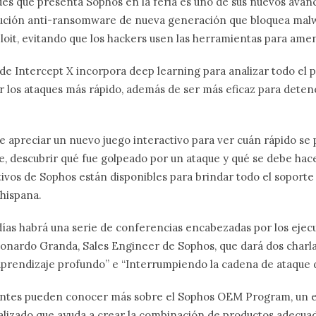
es que presenta Sophos en la feria es uno de sus nuevos avan
lución anti-ransomware de nueva generación que bloquea malw
loit, evitando que los hackers usen las herramientas para ame
de Intercept X incorpora deep learning para analizar todo el
 los ataques más rápido, además de ser más eficaz para deten
e apreciar un nuevo juego interactivo para ver cuán rápido se
ue, descubrir qué fue golpeado por un ataque y qué se debe hac
tivos de Sophos están disponibles para brindar todo el soporte 
 hispana.
 días habrá una serie de conferencias encabezadas por los ejecu
nardo Granda, Sales Engineer de Sophos, que dará dos charlas
aprendizaje profundo” e “Interrumpiendo la cadena de ataque d
tentes pueden conocer más sobre el Sophos OEM Program, un e
lizado que ayuda a crear la combinación de productos adecuad