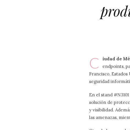
prod
C
iudad de Méx
endpoints, pa
Francisco, Estados 
seguridad informáti
En el stand #N3101 
solución de protecc
y visibilidad. Adem
las amenazas, mient