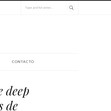
Type and hit enter...
CONTACTO
e deep
s de