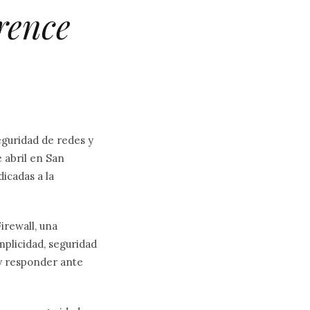
rence
eguridad de redes y
e abril en San
icadas a la
irewall, una
mplicidad, seguridad
 y responder ante