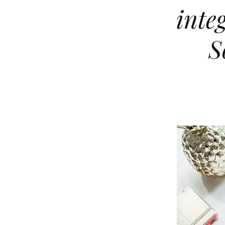
inte
S