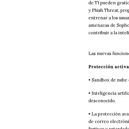
de TI pueden gesti
y Phish Threat, pro
entrenar a los usua
amenazas de Sophos
contribuir a la int
Las nuevas funcion
Protección activ
• Sandbox de nube
• Inteligencia arti
desconocido.
• La protección ava
de correo electróni
furtivos y retardado