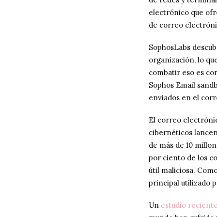
electrónico que ofr
de correo electróni
SophosLabs descubr
organización, lo qu
combatir eso es con
Sophos Email sandbo
enviados en el corr
El correo electróni
cibernéticos lancen
de más de 10 millo
por ciento de los 
útil maliciosa. Com
principal utilizado
Un
estudio recient