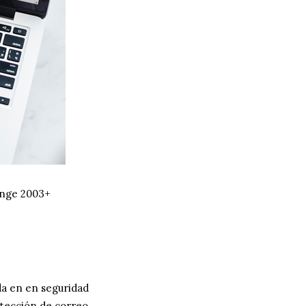
ange 2003+
da en en seguridad
otección de correo