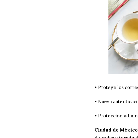
• Protege los corr
• Nueva autenticac
• Protección admini
Ciudad de México, 
de redes y terminal