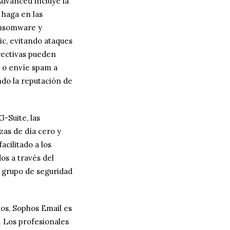
dvanced incluye la
haga en las
ansomware y
ic, evitando ataques
irectivas pueden
 o envíe spam a
ndo la reputación de
-Suite, las
as de día cero y
cilitado a los
os a través del
el grupo de seguridad
hos, Sophos Email es
. Los profesionales