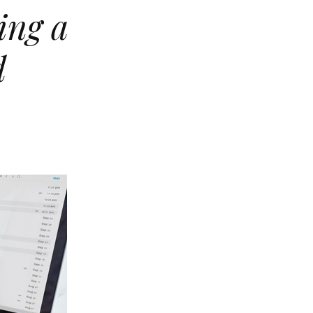
ing a
ed