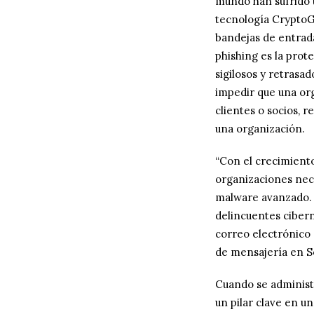
mundo han sufrido 
tecnología CryptoG
bandejas de entrad
phishing es la prot
sigilosos y retrasa
impedir que una or
clientes o socios, 
una organización.
“Con el crecimiento
organizaciones nec
malware avanzado. E
delincuentes cibern
correo electrónico “
de mensajería en S
Cuando se administr
un pilar clave en u