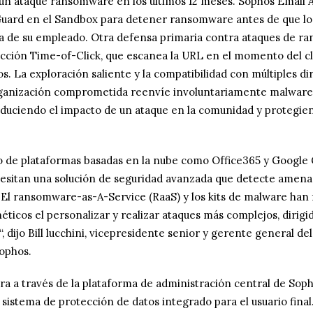
un ataque ransomware en los últimos 12 meses. Sophos Email A
uard en el Sandbox para detener ransomware antes de que lo 
a de su empleado. Otra defensa primaria contra ataques de r
ección Time-of-Click, que escanea la URL en el momento del cl
dos. La exploración saliente y la compatibilidad con múltiples d
ganización comprometida reenvíe involuntariamente malware
reduciendo el impacto de un ataque en la comunidad y protegie
 de plataformas basadas en la nube como Office365 y Google G
esitan una solución de seguridad avanzada que detecte amenaz
l ransomware-as-A-Service (RaaS) y los kits de malware han fa
éticos el personalizar y realizar ataques más complejos, dirigid
, dijo Bill lucchini, vicepresidente senior y gerente general d
ophos.
a a través de la plataforma de administración central de Sop
n sistema de protección de datos integrado para el usuario final