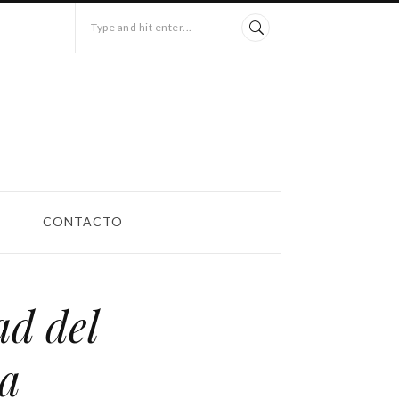
Type and hit enter...
CONTACTO
ad del
la