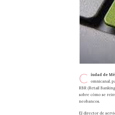
C
iudad de Méx
omnicanal, p
RBR (Retail Banking
sobre cómo se reinv
neobancos.
El director de serv