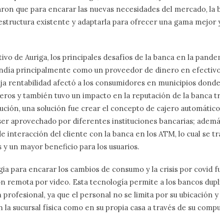
caron que para encarar las nuevas necesidades del mercado, la
estructura existente y adaptarla para ofrecer una gama mejor 
tivo de Auriga, los principales desafíos de la banca en la pande
ndía principalmente como un proveedor de dinero en efectivo.
aja rentabilidad afectó a los consumidores en municipios donde 
cieros y también tuvo un impacto en la reputación de la banca t
ución, una solución fue crear el concepto de cajero automátic
er aprovechado por diferentes instituciones bancarias; además 
de interacción del cliente con la banca en los ATM, lo cual se t
 y un mayor beneficio para los usuarios.
ia para encarar los cambios de consumo y la crisis por covid f
n remota por video. Esta tecnología permite a los bancos dupli
n profesional, ya que el personal no se limita por su ubicación y f
en la sucursal física como en su propia casa a través de su comp