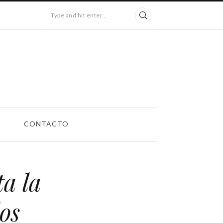
Type and hit enter...
CONTACTO
a la
los