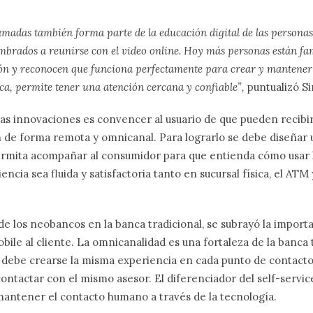
lamadas también forma parte de la educación digital de las personas
mbrados a reunirse con el video online. Hoy más personas están fam
ón y reconocen que funciona perfectamente para crear y mantener
nca, permite tener una atención cercana y confiable”,
puntualizó S
as innovaciones es convencer al usuario de que pueden recibi
n de forma remota y omnicanal. Para lograrlo se debe diseñar
rmita acompañar al consumidor para que entienda cómo usar l
encia sea fluida y satisfactoria tanto en sucursal física, el ATM 
 de los neobancos en la banca tradicional, se subrayó la importa
bile al cliente. La omnicanalidad es una fortaleza de la banca t
, debe crearse la misma experiencia en cada punto de contacto
 contactar con el mismo asesor. El diferenciador del self-servi
mantener el contacto humano a través de la tecnología.