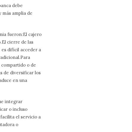
 banca debe
y más amplia de
mia fueron:El cajero
El cierre de las
es difícil acceder a
radicional.Para
o compartido o de
de diversificar los
raduce en una
ue integrar
car o incluso
acilita el servicio a
utadora o