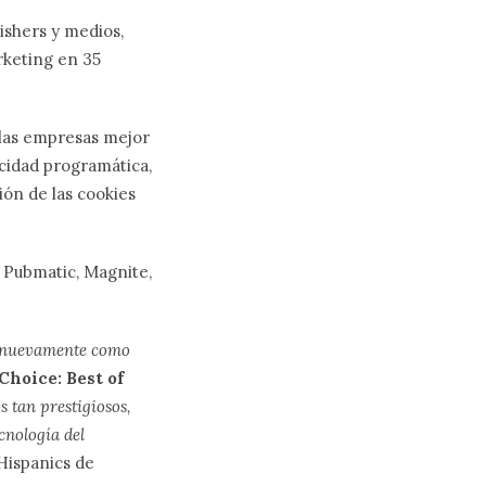
lishers y medios,
rketing en 35
 las empresas mejor
icidad programática,
ión de las cookies
Pubmatic, Magnite,
os nuevamente como
hoice: Best of
s tan prestigiosos,
cnología del
Hispanics de