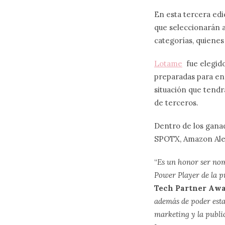
En esta tercera edic
que seleccionarán a
categorías, quienes
Lotame
fue elegido
preparadas para enf
situación que tendr
de terceros.
Dentro de los gana
SPOTX, Amazon Alex
“
Es un honor
ser nom
Power Player de la 
Tech Partner Aw
además de poder esta
marketing y la publi