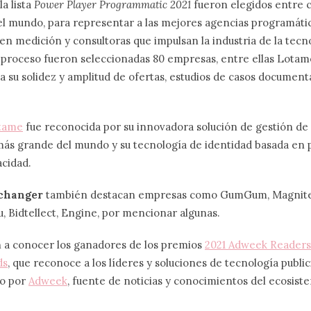
a lista
Power Player Programmatic 2021
fueron elegidos entre 
el mundo, para representar a las mejores agencias programáti
s en medición y consultoras que impulsan la industria de la tecn
proceso fueron seleccionadas 80 empresas, entre ellas Lotame
a su solidez y amplitud de ofertas, estudios de casos document
tame
fue reconocida por su innovadora solución de gestión de 
ás grande del mundo y su tecnología de identidad basada en 
acidad.
changer
también destacan empresas como GumGum, Magnite
, Bidtellect, Engine, por mencionar algunas.
n a conocer los ganadores de los premios
2021 Adweek Readers 
ds
, que reconoce a los líderes y soluciones de tecnología public
do por
Adweek
, fuente de noticias y conocimientos del ecosiste