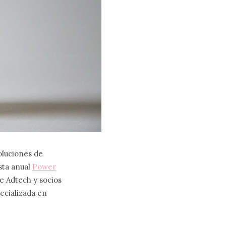
soluciones de
sta anual
Power
de Adtech y socios
pecializada en