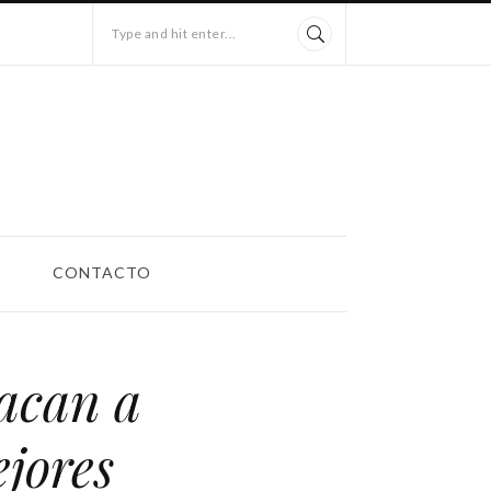
Type and hit enter...
CONTACTO
acan a
jores