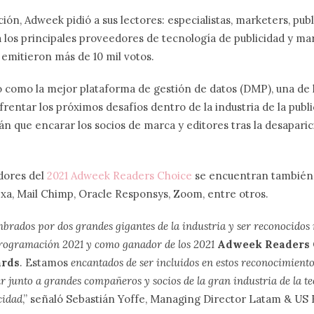
ión, Adweek pidió a sus lectores: especialistas, marketers, pub
 los principales proveedores de tecnología de publicidad y ma
 emitieron más de 10 mil votos.
 como la mejor plataforma de gestión de datos (DMP), una de
rentar los próximos desafíos dentro de la industria de la publ
án que encarar los socios de marca y editores tras la desaparic
dores del
2021 Adweek Readers Choice
se encuentran también 
a, Mail Chimp, Oracle Responsys, Zoom, entre otros.
brados por dos grandes gigantes de la industria y ser reconocid
programación 2021
y como ganador de los
2021
Adweek Readers C
ards
. Estamos
encantados de ser incluidos en estos reconocimiento
r junto a grandes compañeros y socios de la gran industria de la te
cidad
,” señaló Sebastián Yoffe, Managing Director Latam & US 