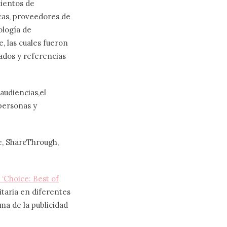
cientos de
cas, proveedores de
ología de
, las cuales fueron
ados y referencias
audiencias,el
personas y
, ShareThrough,
‘Choice: Best of
itaria en diferentes
ma de la publicidad