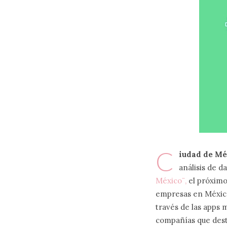
C
iudad de Méx
análisis de d
México¨,
el próximo
empresas en México
través de las apps m
compañías que dest