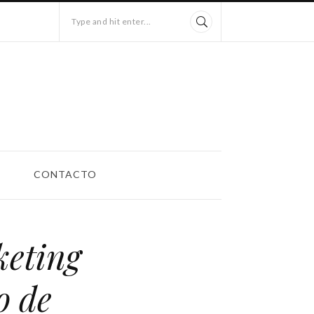
Type and hit enter...
CONTACTO
keting
o de