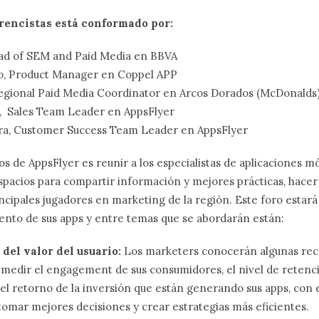
erencistas está conformado por:
ad of SEM and Paid Media en BBVA
o, Product Manager en Coppel APP
egional Paid Media Coordinator en Arcos Dorados (McDonalds
, Sales Team Leader en AppsFlyer
rera, Customer Success Team Leader en AppsFlyer
os de AppsFlyer es reunir a los especialistas de aplicaciones mó
spacios para compartir información y mejores prácticas, hace
ncipales jugadores en marketing de la región. Este foro estar
ento de sus apps y entre temas que se abordarán están:
del valor del usuario:
Los marketers conocerán algunas re
medir el engagement de sus consumidores, el nivel de retenci
l retorno de la inversión que están generando sus apps, con e
tomar mejores decisiones y crear estrategias más eficientes.