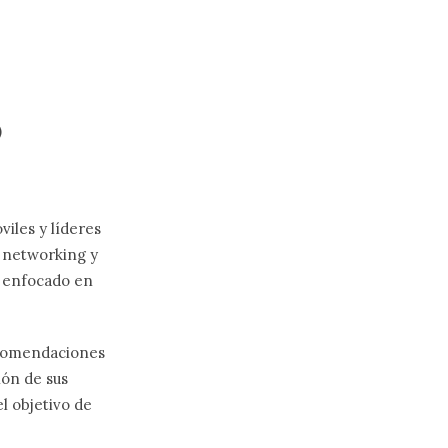
)
viles y líderes
r networking y
á enfocado en
comendaciones
ón de sus
l objetivo de