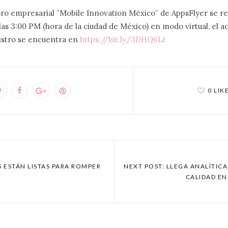
ro empresarial ¨Mobile Innovation México¨ de AppsFlyer se re
las 3:00 PM (hora de la ciudad de México) en modo virtual, el a
gistro se encuentra en
https://bit.ly/3DHQ6Lt
0 LIK
S ESTÁN LISTAS PARA ROMPER
NEXT POST: LLEGA ANALÍTIC
CALIDAD EN