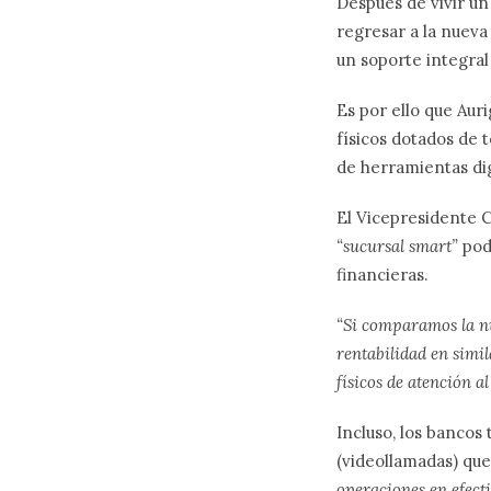
Después de vivir un
regresar a la nueva 
un soporte integral
Es por ello que Auri
físicos dotados de 
de herramientas di
El V
icepresidente C
“sucursal smart”
pod
financieras.
“Si comparamos la nu
rentabilidad en simil
físicos de atención al
Incluso, los bancos
(videollamadas) que
operaciones en efect