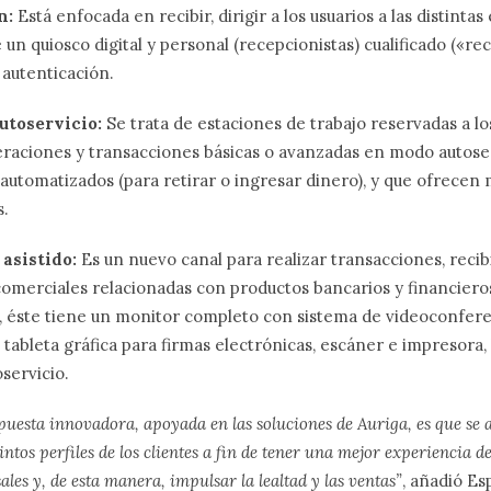
n:
Está enfocada en recibir, dirigir a los usuarios a las distintas
e un quiosco digital y personal (recepcionistas) cualificado («rec
 autenticación.
utoservicio:
Se trata de estaciones de trabajo reservadas a los
raciones y transacciones básicas o avanzadas en modo autoserv
 automatizados (para retirar o ingresar dinero), y que ofrecen 
s.
asistido:
Es un nuevo canal para realizar transacciones, recibi
comerciales relacionadas con productos bancarios y financiero
, éste tiene un monitor completo con sistema de videoconfere
 tableta gráfica para firmas electrónicas, escáner e impresora, 
oservicio.
puesta innovadora, apoyada en las soluciones de Auriga, es que se 
tintos perfiles de los clientes a fin de tener una mejor experiencia d
les y, de esta manera, impulsar la lealtad y las ventas”
, añadió Es