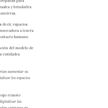
 preparan para
rsales y brindarles
nancieras.
s decir, espacios
innovadora a través
 contacto humano.
ación del modelo de
as entidades
drían aumentar su
talizar los espacios
abajo remoto
digitalizar las
ueden centrarse en