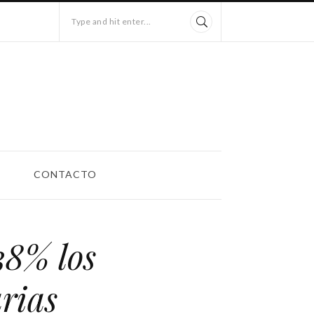
Type and hit enter...
CONTACTO
38% los
arias