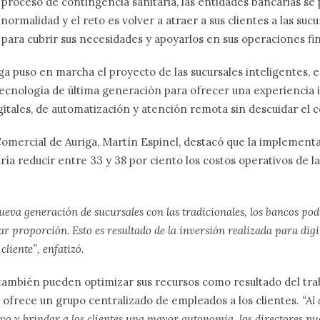
 proceso de contingencia sanitaria, las entidades bancarias se
normalidad y el reto es volver a atraer a sus clientes a las sucu
 para cubrir sus necesidades y apoyarlos en sus operaciones fi
ga puso en marcha el proyecto de las sucursales inteligentes, e
tecnología de última generación para ofrecer una experiencia 
gitales, de automatización y atención remota sin descuidar el
omercial de Auriga,
Martín Espinel, destacó que la implement
ría reducir entre 33 y 38 por ciento los costos operativos de l
eva generación de sucursales con las tradicionales, los bancos po
ar proporción. Esto es resultado de la inversión realizada para digi
 cliente”, enfatizó.
 también pueden optimizar sus recursos como resultado del tr
 ofrece un grupo centralizado de empleados a los clientes.
“Al 
ivo y brindar a los clientes una mayor autonomía, los directores p