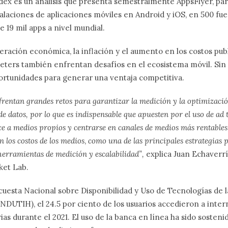
ex es un análisis que presenta semestralmente AppsFlyer, para
talaciones de aplicaciones móviles en Android y iOS, en 500 fu
e 19 mil apps a nivel mundial.
eración económica, la inflación y el aumento en los costos publi
eters también enfrentan desafíos en el ecosistema móvil. Si
rtunidades para generar una ventaja competitiva.
frentan grandes retos para garantizar la medición y la optimizaci
de datos, por lo que es indispensable que apuesten por el uso de ad 
ce a medios propios y centrarse en canales de medios más rentables
los costos de los medios
,
como una de las principales estrategias 
erramientas de medición y escalabilidad”,
explica Juan Echaverrí
ket Lab.
cuesta Nacional sobre Disponibilidad y Uso de Tecnologías de 
NDUTIH), el 24.5 por ciento de los usuarios accedieron a inter
as durante el 2021. El uso de la banca en línea ha sido sosteni