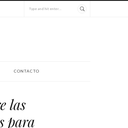
Type and hit enter...
CONTACTO
e las
s para