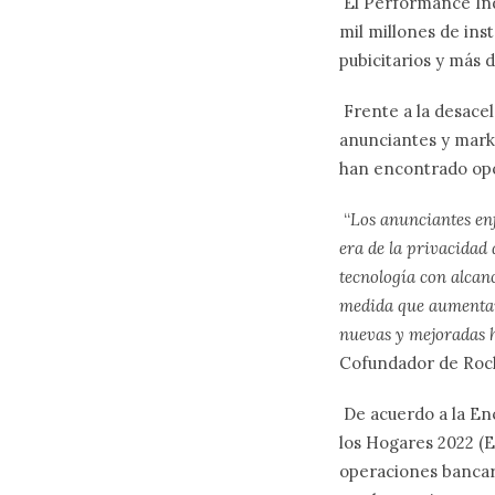
El Performance Ind
mil millones de ins
pubicitarios y más d
Frente a la desacel
anunciantes y mark
han encontrado opo
“
Los anunciantes en
era de la privacidad 
tecnología con alcan
medida que aumentan 
nuevas y mejoradas h
Cofundador de Roc
De acuerdo a la En
los Hogares 2022 (E
operaciones bancari