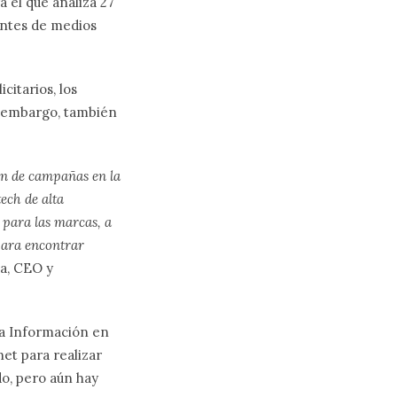
 el que analiza 27
entes de medios
citarios, los
n embargo, también
ón de campañas en la
tech de alta
 para las marcas, a
para encontrar
a, CEO y
la Información en
net para realizar
do, pero aún hay