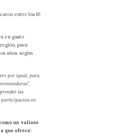
ocaron entre los 10
es en gasto
 región, pues
os años, según
ers por igual, para
 prometedoras”,
prender las
 participación en
como un valioso
 a que ofrece: