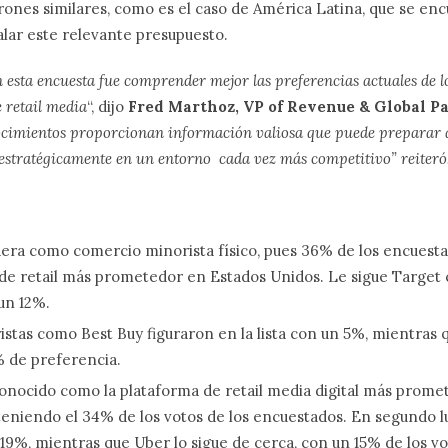
ones similares, como es el caso de América Latina, que se enc
alar este relevante presupuesto.
 esta encuesta fue comprender mejor las preferencias actuales de lo
e retail media
“, dijo
Fred Marthoz, VP of Revenue & Global P
ocimientos proporcionan información valiosa que puede preparar a
y estratégicamente en un entorno cada vez más competitivo” reiteró
dera como comercio minorista físico, pues 36% de los encuest
 de retail más prometedor en Estados Unidos. Le sigue Target 
un 12%.
stas como Best Buy figuraron en la lista con un 5%, mientras 
% de preferencia.
onocido como la plataforma de retail media digital más prome
eniendo el 34% de los votos de los encuestados. En segundo l
19%, mientras que Uber lo sigue de cerca, con un 15% de los vo