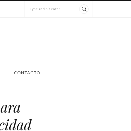
Type and hit enter...
CONTACTO
para
acidad