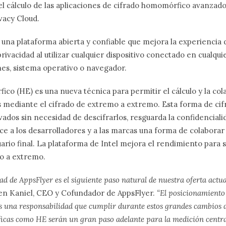
el cálculo de las aplicaciones de cifrado homomórfico avanzado
vacy Cloud.
 una plataforma abierta y confiable que mejora la experiencia d
privacidad al utilizar cualquier dispositivo conectado en cualqui
nes, sistema operativo o navegador.
ico (HE) es una nueva técnica para permitir el cálculo y la co
s mediante el cifrado de extremo a extremo. Esta forma de cifra
vados sin necesidad de descifrarlos, resguarda la confidenciali
ce a los desarrolladores y a las marcas una forma de colabor
uario final. La plataforma de Intel mejora el rendimiento para 
o a extremo.
d de AppsFlyer es el siguiente paso natural de nuestra oferta actua
ren Kaniel, CEO y Cofundador de AppsFlyer.
“El posicionamiento
s una responsabilidad que cumplir durante estos grandes cambios d
ficas como HE serán un gran paso adelante para la medición centra