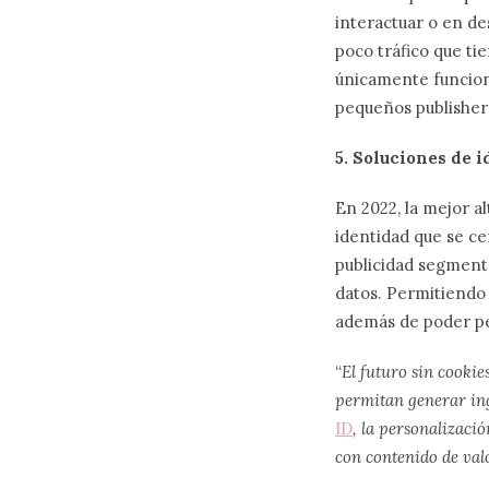
interactuar o en de
poco tráfico que ti
únicamente funciona
pequeños publisher
5. Soluciones de 
En 2022, la mejor a
identidad que se c
publicidad segmenta
datos. Permitiendo 
además de poder per
“
El futuro sin cookie
permitan generar ing
ID
, la personalizaci
con contenido de valo