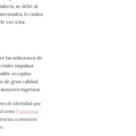
ishers, se debe al
textuales, lo cuales
le voz a los
or las soluciones de
ermite impulsar
ible recopilar
n de gran calidad,
a mayores ingresos.
ones de identidad que
dad como
Panorama
gracias a anuncios
fe.