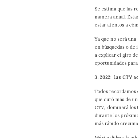
Se estima que las r
manera anual. Estas
estar atentos a có
Ya que no será una 
en búsquedas o de i
a explicar el giro d
oportunidades para 
3. 2022: las CTV a
Todos recordamos el
que duró más de una
CTV, dominará los t
durante los próximo
más rápido crecimien
México lidera la a