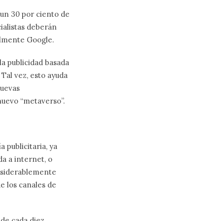
 un 30 por ciento de
cialistas deberán
almente Google.
la publicidad basada
Tal vez, esto ayuda
nuevas
 nuevo “metaverso”.
 publicitaria, ya
a a internet, o
onsiderablemente
e los canales de
 de cada diez