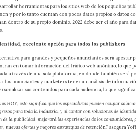
sarrollar herramientas para los sitios web de los pequeños publ
enen y por lo tanto cuentan con pocos datos propios o datos con
n dentro de su propio dominio. 2022 debe ser el año para dar
s.
identidad, excelente opción para todos los publishers
lternativa para grandes y pequeños anunciantes será apostar p
entran en tomar información del tráfico web anónimo, lo que p
da a través de una sola plataforma, en donde también será pos
a los anunciantes y marketers tener un análisis de informació
sonalizar sus contenidos para cada audiencia, lo que signific
s es HOY, esto significa que los especialistas pueden ocupar soluci
resos para toda la industria, y al contar con soluciones de identi
ón de la publicidad mejorará las experiencias de los consumidores, 
r, nuevas ofertas y mejores estrategias de retenció
n,” asegura Yof