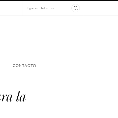
Type and hit enter...
CONTACTO
ara la