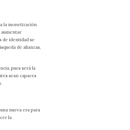
ra la monetización
be aumentar
 de identidad se
úsqueda de alianzas,
ncia, pues será la
antes sean capaces
.
 una nueva era para
cer la