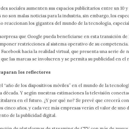
edes sociales aumenten sus espacios publicitarios entre un 10 y
 no son malas noticias para la industria, sin embargo, los espe
mo reaccionan los gigantes del mundo de la tecnología, especi
sorpresa que Google pueda beneficiarse en esta transición de 
mponer restricciones al sistema operativo de su competencia. 
e Facebook hacia la realidad virtual, que presenta una serie de 
que las marcas se involucren y se permita su publicidad en el
caparan los reflectores
 “año de los dispositivos móviles” en el mundo de la tecnología
 década. Y según nuestras estimaciones la televisión conectad
itulares en el futuro. ¿Y por qué no? Se prevé que crecerá c
s cinco años, y cada vez más empresas verán el valor de uno d
to de la publicidad digital.
dopción de plataformas de streaming de CTV con más de nueve