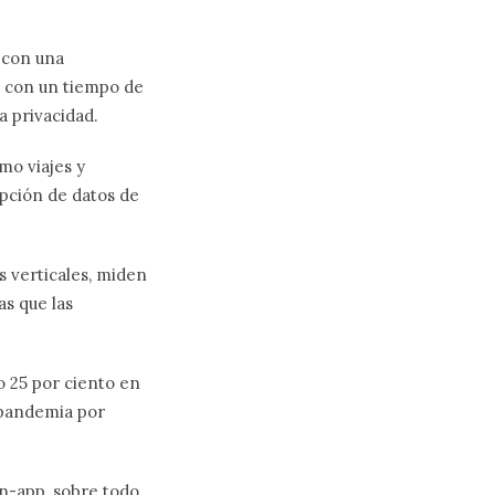
 con una
a, con un tiempo de
a privacidad.
mo viajes y
pción de datos de
s verticales, miden
as que las
o 25 por ciento en
a pandemia por
n-app, sobre todo