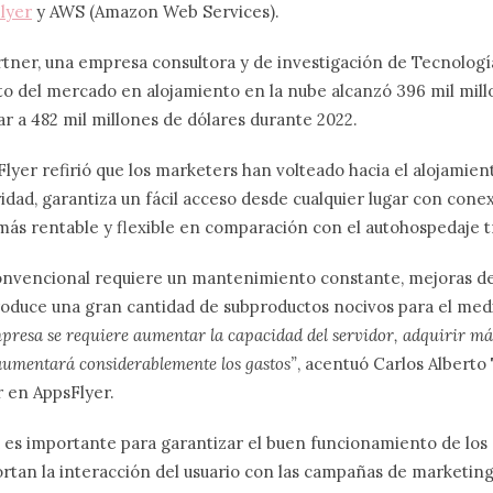
lyer
y AWS (Amazon Web Services).
tner, una empresa consultora y de investigación de Tecnología
to del mercado en alojamiento en la nube alcanzó 396 mil mill
gar a 482 mil millones de dólares durante 2022.
Flyer refirió que los marketers han volteado hacia el alojamie
dad, garantiza un fácil acceso desde cualquier lugar con conex
más rentable y flexible en comparación con el autohospedaje t
onvencional requiere un mantenimiento constante, mejoras d
produce una gran cantidad de subproductos nocivos para el me
presa se requiere aumentar la capacidad del servidor, adquirir má
aumentará considerablemente los gastos”
, acentuó Carlos Alberto
 en AppsFlyer.
 es importante para garantizar el buen funcionamiento de los
ortan la interacción del usuario con las campañas de marketing