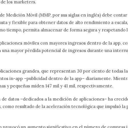
 de los marketers.
 de Medición Móvil (MMP, por sus siglas en inglés) debe contar
usta y flexible para obtener datos de alto rendimiento a escal
ismo tiempo, permita almacenar de forma segura y respetando l
plicaciones móviles con mayores ingresos dentro de la app, co
 una mayor pérdida potencial de ingresos durante una interru
plicaciones grandes, que representan 30 por ciento de todas la
ntos in-app –publicidad dentro de la app– diariamente. Mientr
as y pequeñas miden 147 mil y 41 mil, respectivamente.
 de datos –dedicados a la medición de aplicaciones– ha crecid
s, como resultado de la aceleración tecnológica que impulsó l
n provocó un aumento significativo en el número de compras i