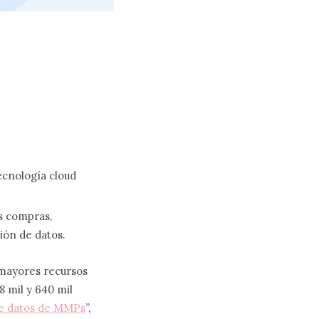
ecnología cloud
s compras,
ión de datos.
 mayores recursos
8 mil y 640 mil
de datos de MMPs
”,