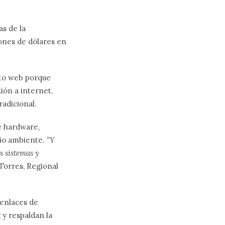
s de la
ones de dólares en
nto web porque
ión a internet,
radicional.
e hardware,
dio ambiente.
“Y
s sistemas y
 Torres, Regional
 enlaces de
 y respaldan la