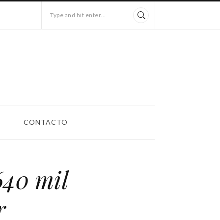
Type and hit enter...
CONTACTO
640 mil
r