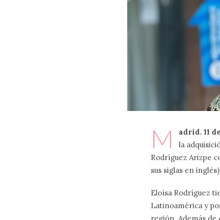
M
adrid. 11 d
la adquisic
Rodríguez Arizpe c
sus siglas en inglés)
Eloísa Rodríguez t
Latinoamérica y pos
región. Además de e