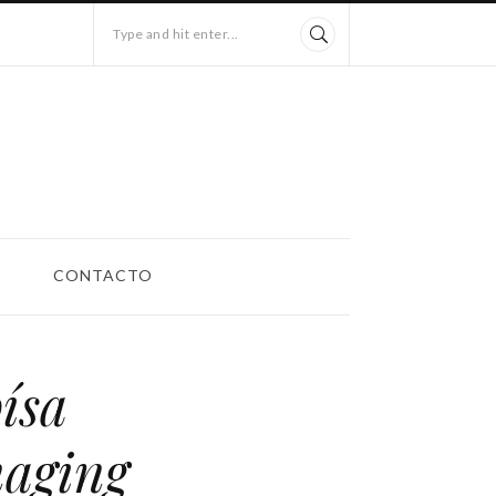
Type and hit enter...
CONTACTO
ísa
aging