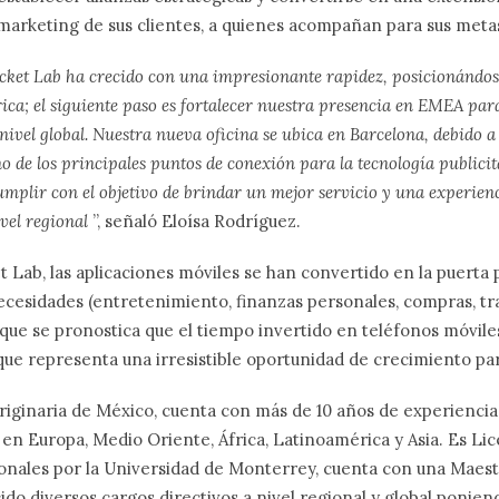
arketing de sus clientes, a quienes acompañan para sus meta
ocket Lab ha crecido con una impresionante rapidez, posicionándos
ica; el siguiente paso es fortalecer nuestra presencia en EMEA pa
ivel global. Nuestra nueva oficina se ubica en Barcelona, debido a 
 de los principales puntos de conexión para la tecnología publici
mplir con el objetivo de brindar un mejor servicio y una experienc
ivel regional
”, señaló Eloísa Rodríguez.
 Lab, las aplicaciones móviles se han convertido en la puerta 
ecesidades (entretenimiento, finanzas personales, compras, tr
o que se pronostica que el tiempo invertido en teléfonos móvil
 que representa una irresistible oportunidad de crecimiento pa
riginaria de México, cuenta con más de 10 años de experiencia 
en Europa, Medio Oriente, África, Latinoamérica y Asia. Es Li
onales por la Universidad de Monterrey, cuenta con una Maes
ido diversos cargos directivos a nivel regional y global ponie