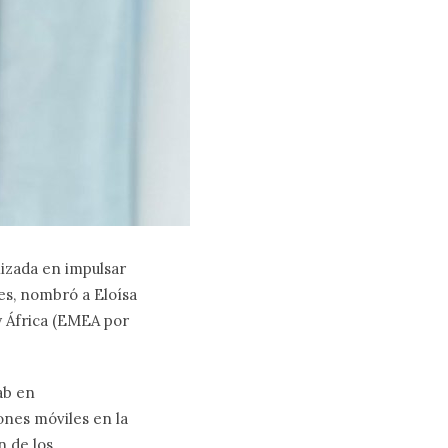
lizada en impulsar
les, nombró a Eloísa
 África (EMEA por
ab en
ones móviles en la
n de los