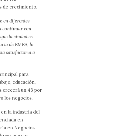
s de crecimiento.
e en diferentes
ra continuar con
que la ciudad es
taria de EMEA, lo
ia satisfactoria a
principal para
abajo, educación,
es crecerá un 43 por
ra los negocios.
en la industria del
cenciada en
tría en Negocios
ndo en marcha