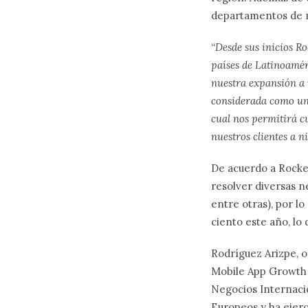
departamentos de m
“
Desde sus inicios R
países de Latinoamér
nuestra expansión a n
considerada como uno
cual nos permitirá cu
nuestros clientes a n
De acuerdo a Rocket
resolver diversas n
entre otras), por l
ciento este año, lo
Rodríguez Arizpe, o
Mobile App Growth
Negocios Internaci
Europeos y ha ejerc